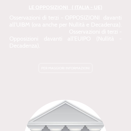
LE OPPOSIZIONI ( ITALIA - UE)
Osservazioni di terzi - OPPOSIZIONI davanti
all'UIBM (ora anche per Nullità e Decadenza).
Osservazioni di terzi -
Opposizioni davanti all'EUIPO (Nullità -
Decadenza).
PER MAGGIORI INFORMAZIONI