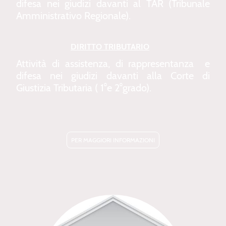
difesa nei giudizi davanti al TAR (Tribunale
Amministrativo Regionale).
DIRITTO TRIBUTARIO
Attività di assistenza, di rappresentanza e
difesa nei giudizi davanti alla Corte di
Giustizia Tributaria ( 1°e 2°grado).
PER MAGGIORI INFORMAZIONI