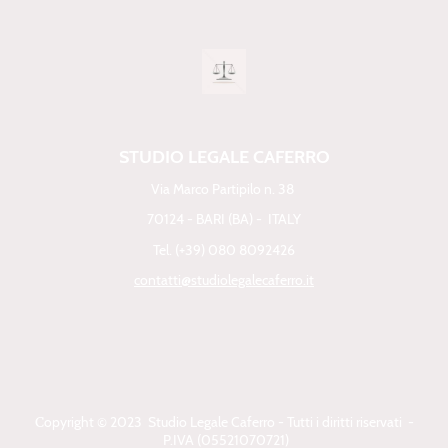
STUDIO LEGALE CAFERRO
Via Marco Partipilo n. 38
70124 - BARI (BA) - ITALY
Tel. (+39) 080 8092426
contatti@studiolegalecaferro.it
C
opyright © 2023 Studio Legale Caferro - Tutti i diritti riservati -
P.IVA (05521070721)