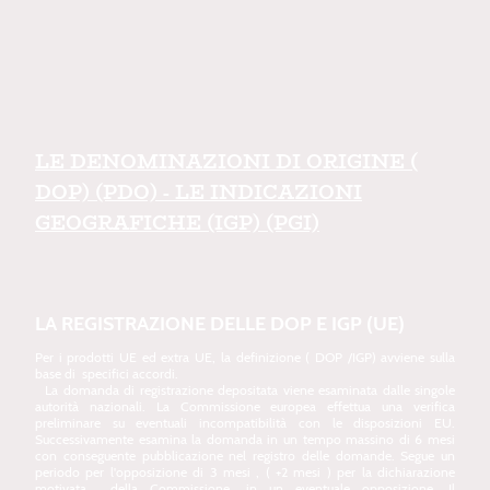
LE DENOMINAZIONI DI ORIGINE (
DOP) (PDO) - LE INDICAZIONI
GEOGRAFICHE (IGP) (PGI)
LA REGISTRAZIONE DELLE DOP E IGP (UE)
Per i prodotti UE ed extra UE, la definizione ( DOP /IGP) avviene sulla
base di specifici accordi.
La domanda di registrazione depositata viene esaminata dalle singole
autorità nazionali. La Commissione europea effettua una verifica
preliminare su eventuali incompatibilità con le disposizioni EU.
Successivamente esamina la domanda in un tempo massino di 6 mesi
con conseguente pubblicazione nel registro delle domande. Segue un
periodo per l'opposizione di 3 mesi , ( +2 mesi ) per la dichiarazione
motivata della Commissione, in un eventuale opposizione. Il