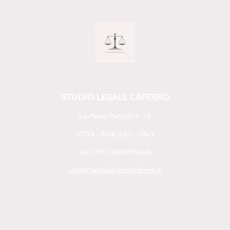
STUDIO LEGALE CAFERRO
Via Marco Partipilo n. 38
70124 - BARI (BA) - ITALY
Tel. (+39) 080 8092426
contatti@studiolegalecaferro.it